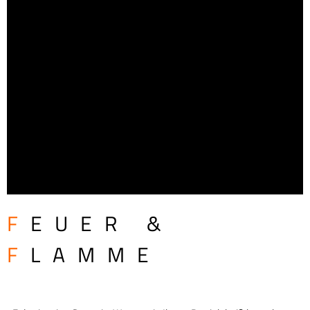
F
EUER &
F
LAMME