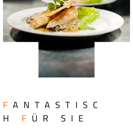
F
ANTASTISC
H
F
ÜR SIE