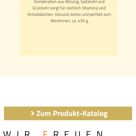
nd
Kombination aus Wirsing, Spitzkohl und
sup
 aus
Grünkohl sorgt für reichlich Vitamine und
 Öl
Antioxidantien. Gesund, lecker und perfekt zum
Koh
rnen
Abnehmen, ca. 450 g
 g
Zum Produkt-Katalog
WIR
F
REUEN