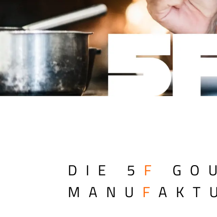
DIE 5
F
GO
MANU
F
AKT