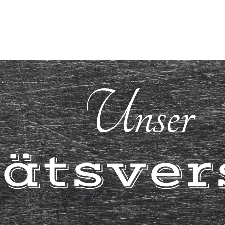
Unser
tätsve