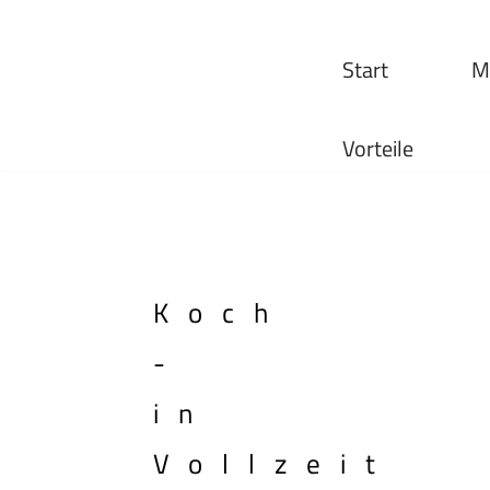
Zum
Start
M
Inhalt
springen
Vorteile
Koch
-
in
Vollzeit